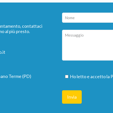
puntamento, contattaci
o al più presto.
.it
bano Terme (PD)
Ho letto e accetto la
P