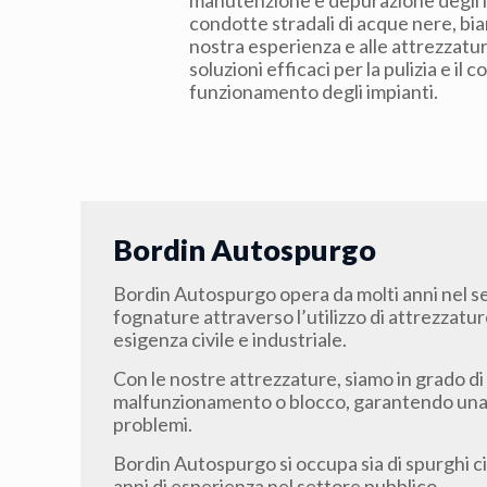
manutenzione e depurazione degli imp
condotte stradali di acque nere, bia
nostra esperienza e alle attrezzat
soluzioni efficaci per la pulizia e il 
funzionamento degli impianti.
Bordin Autospurgo
Bordin Autospurgo opera da molti anni nel se
fognature attraverso l’utilizzo di attrezzatur
esigenza civile e industriale.
Con le nostre attrezzature, siamo in grado di 
malfunzionamento o blocco, garantendo una 
problemi.
Bordin Autospurgo si occupa sia di spurghi civ
anni di esperienza nel settore pubblico.